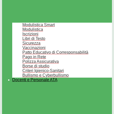
Modulistica Smart
Modulistica
Iscrizioni
Libri di Testo
Sicurezza
Vaccinazioni
Patto Educativo di Corresponsabilità
Pago in Rete
Polizza Assicurativa
Borse di studio
Criteri Igienico-Sanitari
Bullismo e Cyberbullismo
Docenti e Personale ATA