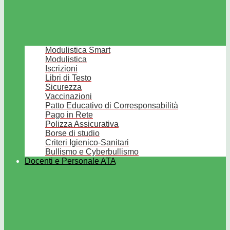
Modulistica Smart
Modulistica
Iscrizioni
Libri di Testo
Sicurezza
Vaccinazioni
Patto Educativo di Corresponsabilità
Pago in Rete
Polizza Assicurativa
Borse di studio
Criteri Igienico-Sanitari
Bullismo e Cyberbullismo
Docenti e Personale ATA