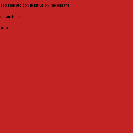
izzo indicato con le istruzioni necessarie.
rd tramite la
Login Spaggiari
nica!