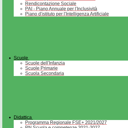
Rendicontazione Sociale
PAI - Piano Annuale per l'Inclusività
Piano d'istituto per l'Intelligenza Artificiale
Scuole
Scuole dell'Infanzia
Scuole Primarie
Scuola Secondaria
Didattica
Programma Regionale FSE+ 2021/2027
PN Scuola e competenze 2021-2027