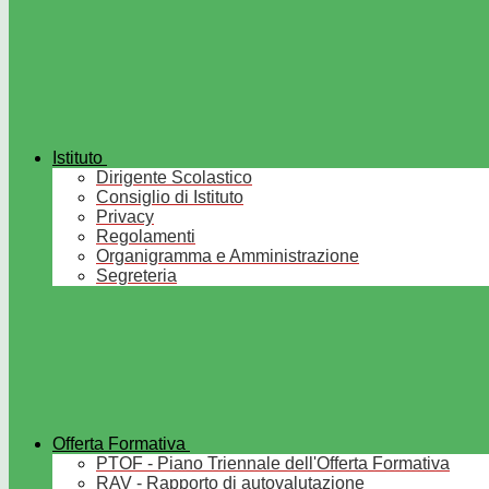
Istituto
Dirigente Scolastico
Consiglio di Istituto
Privacy
Regolamenti
Organigramma e Amministrazione
Segreteria
Offerta Formativa
PTOF - Piano Triennale dell'Offerta Formativa
RAV - Rapporto di autovalutazione