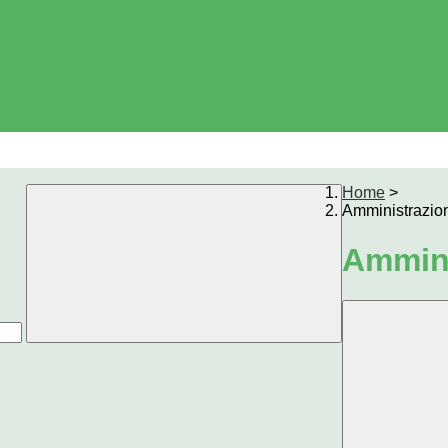
Home
>
Amministrazio
Ammini