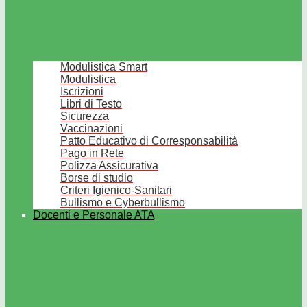
Modulistica Smart
Modulistica
Iscrizioni
Libri di Testo
Sicurezza
Vaccinazioni
Patto Educativo di Corresponsabilità
Pago in Rete
Polizza Assicurativa
Borse di studio
Criteri Igienico-Sanitari
Bullismo e Cyberbullismo
Docenti e Personale ATA