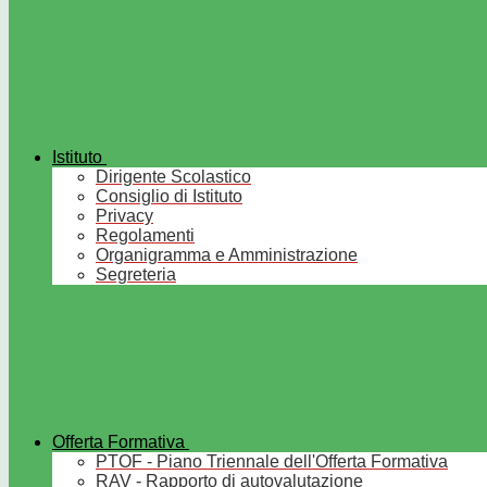
Istituto
Dirigente Scolastico
Consiglio di Istituto
Privacy
Regolamenti
Organigramma e Amministrazione
Segreteria
Offerta Formativa
PTOF - Piano Triennale dell'Offerta Formativa
RAV - Rapporto di autovalutazione