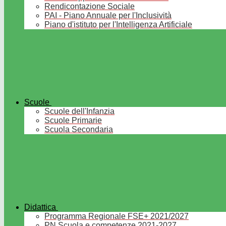
Rendicontazione Sociale
PAI - Piano Annuale per l'Inclusività
Piano d'istituto per l'Intelligenza Artificiale
Scuole
Scuole dell'Infanzia
Scuole Primarie
Scuola Secondaria
Didattica
Programma Regionale FSE+ 2021/2027
PN Scuola e competenze 2021-2027