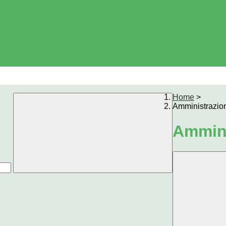
Home
>
Amministrazio
Ammini