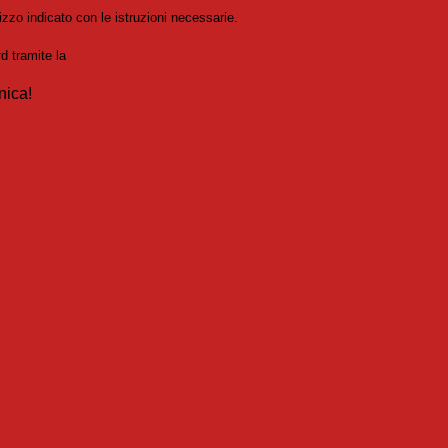
izzo indicato con le istruzioni necessarie.
rd tramite la
Login Spaggiari
nica!