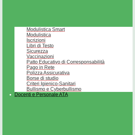
Modulistica Smart
Modulistica
Iscrizioni
Libri di Testo
Sicurezza
Vaccinazioni
Patto Educativo di Corresponsabilità
Pago in Rete
Polizza Assicurativa
Borse di studio
Criteri Igienico-Sanitari
Bullismo e Cyberbullismo
Docenti e Personale ATA