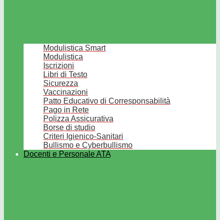
Modulistica Smart
Modulistica
Iscrizioni
Libri di Testo
Sicurezza
Vaccinazioni
Patto Educativo di Corresponsabilità
Pago in Rete
Polizza Assicurativa
Borse di studio
Criteri Igienico-Sanitari
Bullismo e Cyberbullismo
Docenti e Personale ATA