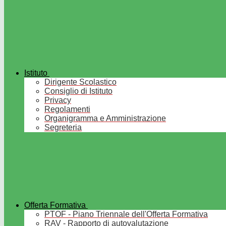
Istituto
Dirigente Scolastico
Consiglio di Istituto
Privacy
Regolamenti
Organigramma e Amministrazione
Segreteria
Offerta Formativa
PTOF - Piano Triennale dell'Offerta Formativa
RAV - Rapporto di autovalutazione