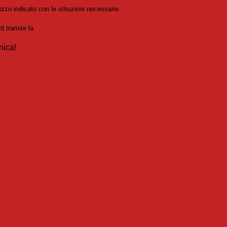
izzo indicato con le istruzioni necessarie.
rd tramite la
Login Spaggiari
nica!