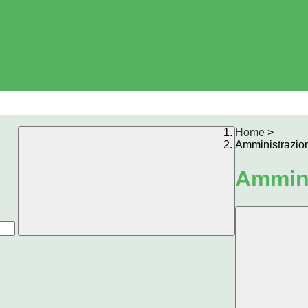
Home
>
Amministrazio
Ammini