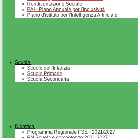
Rendicontazione Sociale
PAI - Piano Annuale per l'Inclusività
Piano d'istituto per l'Intelligenza Artificiale
Scuole
Scuole dell'Infanzia
Scuole Primarie
Scuola Secondaria
Didattica
Programma Regionale FSE+ 2021/2027
PN Scuola e competenze 2021-2027