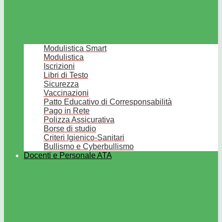
Modulistica Smart
Modulistica
Iscrizioni
Libri di Testo
Sicurezza
Vaccinazioni
Patto Educativo di Corresponsabilità
Pago in Rete
Polizza Assicurativa
Borse di studio
Criteri Igienico-Sanitari
Bullismo e Cyberbullismo
Docenti e Personale ATA