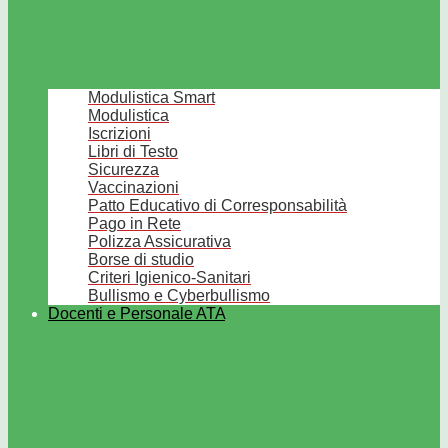
Modulistica Smart
Modulistica
Iscrizioni
Libri di Testo
Sicurezza
Vaccinazioni
Patto Educativo di Corresponsabilità
Pago in Rete
Polizza Assicurativa
Borse di studio
Criteri Igienico-Sanitari
Bullismo e Cyberbullismo
Docenti e Personale ATA