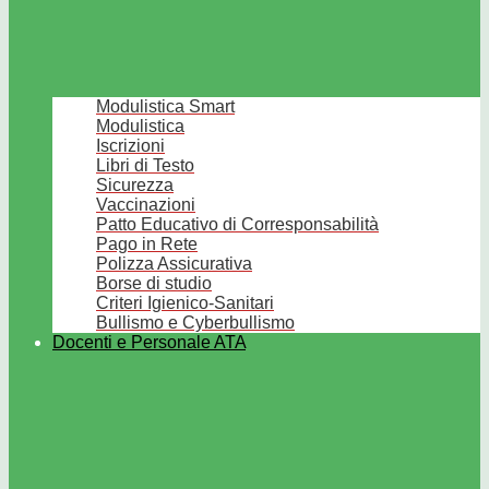
Modulistica Smart
Modulistica
Iscrizioni
Libri di Testo
Sicurezza
Vaccinazioni
Patto Educativo di Corresponsabilità
Pago in Rete
Polizza Assicurativa
Borse di studio
Criteri Igienico-Sanitari
Bullismo e Cyberbullismo
Docenti e Personale ATA