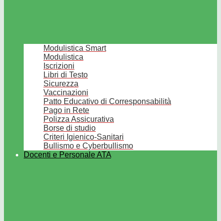
Modulistica Smart
Modulistica
Iscrizioni
Libri di Testo
Sicurezza
Vaccinazioni
Patto Educativo di Corresponsabilità
Pago in Rete
Polizza Assicurativa
Borse di studio
Criteri Igienico-Sanitari
Bullismo e Cyberbullismo
Docenti e Personale ATA