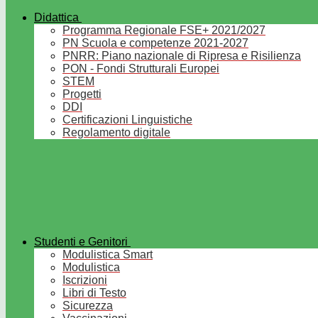
Didattica
Programma Regionale FSE+ 2021/2027
PN Scuola e competenze 2021-2027
PNRR: Piano nazionale di Ripresa e Risilienza
PON - Fondi Strutturali Europei
STEM
Progetti
DDI
Certificazioni Linguistiche
Regolamento digitale
Studenti e Genitori
Modulistica Smart
Modulistica
Iscrizioni
Libri di Testo
Sicurezza