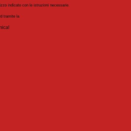
izzo indicato con le istruzioni necessarie.
rd tramite la
Login Spaggiari
nica!