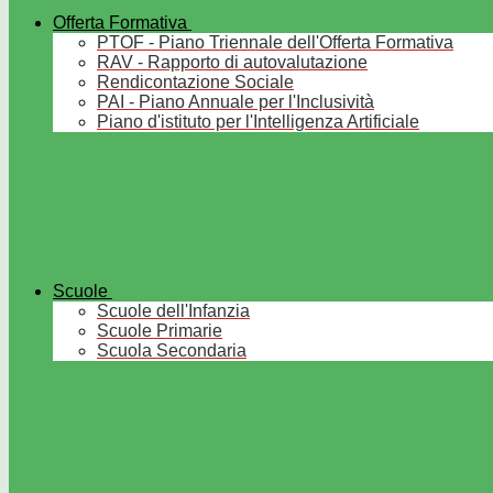
Offerta Formativa
PTOF - Piano Triennale dell'Offerta Formativa
RAV - Rapporto di autovalutazione
Rendicontazione Sociale
PAI - Piano Annuale per l'Inclusività
Piano d'istituto per l'Intelligenza Artificiale
Scuole
Scuole dell'Infanzia
Scuole Primarie
Scuola Secondaria