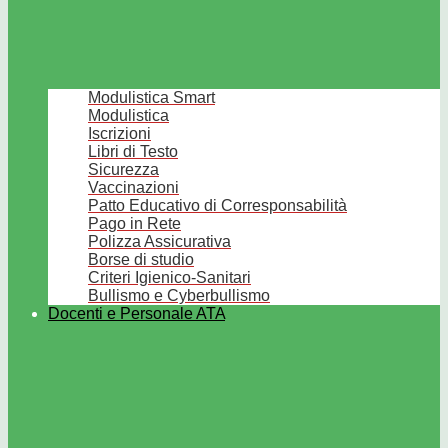
Modulistica Smart
Modulistica
Iscrizioni
Libri di Testo
Sicurezza
Vaccinazioni
Patto Educativo di Corresponsabilità
Pago in Rete
Polizza Assicurativa
Borse di studio
Criteri Igienico-Sanitari
Bullismo e Cyberbullismo
Docenti e Personale ATA