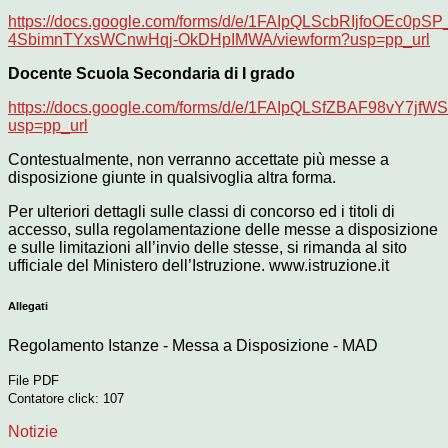
https://docs.google.com/forms/d/e/1FAIpQLScbRIjfoOEc0pS
4SbimnTYxsWCnwHqj-OkDHpIMWA/viewform?usp=pp_url
Docente Scuola Secondaria di I grado
https://docs.google.com/forms/d/e/1FAIpQLSfZBAF98vY7
usp=pp_url
Contestualmente, non verranno accettate più messe a
disposizione giunte in qualsivoglia altra forma.
Per ulteriori dettagli sulle classi di concorso ed i titoli di
accesso, sulla regolamentazione delle messe a disposizione
e sulle limitazioni all’invio delle stesse, si rimanda al sito
ufficiale del Ministero dell’Istruzione. www.istruzione.it
Allegati
Regolamento Istanze - Messa a Disposizione - MAD
File PDF
Contatore click: 107
Notizie