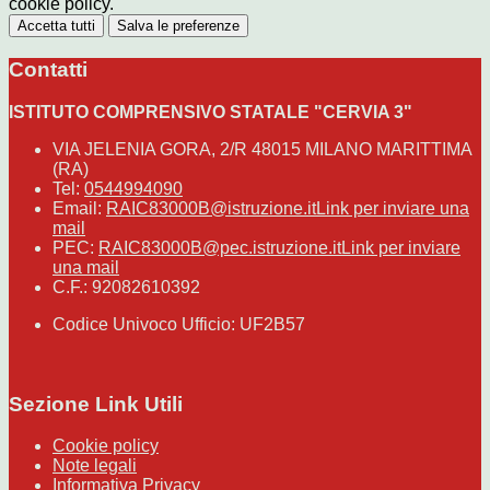
cookie policy.
Accetta tutti
Salva le preferenze
Contatti
ISTITUTO COMPRENSIVO STATALE "CERVIA 3"
VIA JELENIA GORA, 2/R 48015 MILANO MARITTIMA
(RA)
Tel:
0544994090
Email:
RAIC83000B@istruzione.it
Link per inviare una
mail
PEC:
RAIC83000B@pec.istruzione.it
Link per inviare
una mail
C.F.: 92082610392
Codice Univoco Ufficio: UF2B57
Sezione Link Utili
Cookie policy
Note legali
Informativa Privacy