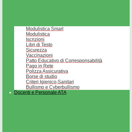
Modulistica Smart
Modulistica
Iscrizioni
Libri di Testo
Sicurezza
Vaccinazioni
Patto Educativo di Corresponsabilità
Pago in Rete
Polizza Assicurativa
Borse di studio
Criteri Igienico-Sanitari
Bullismo e Cyberbullismo
Docenti e Personale ATA