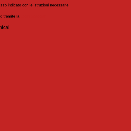
izzo indicato con le istruzioni necessarie.
rd tramite la
Login Spaggiari
nica!