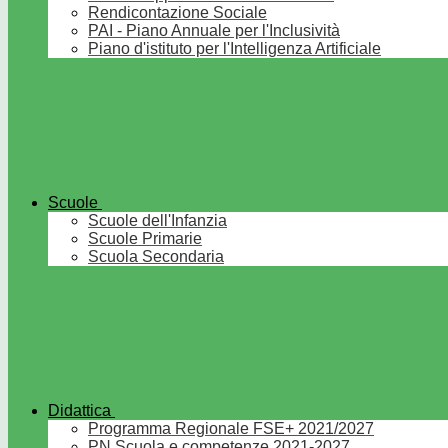
Rendicontazione Sociale
PAI - Piano Annuale per l'Inclusività
Piano d'istituto per l'Intelligenza Artificiale
Scuole
Scuole dell'Infanzia
Scuole Primarie
Scuola Secondaria
Didattica
Programma Regionale FSE+ 2021/2027
PN Scuola e competenze 2021-2027