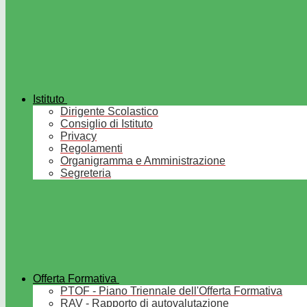
Istituto
Dirigente Scolastico
Consiglio di Istituto
Privacy
Regolamenti
Organigramma e Amministrazione
Segreteria
Offerta Formativa
PTOF - Piano Triennale dell'Offerta Formativa
RAV - Rapporto di autovalutazione