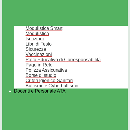
Modulistica Smart
Modulistica
Iscrizioni
Libri di Testo
Sicurezza
Vaccinazioni
Patto Educativo di Corresponsabilità
Pago in Rete
Polizza Assicurativa
Borse di studio
Criteri Igienico-Sanitari
Bullismo e Cyberbullismo
Docenti e Personale ATA