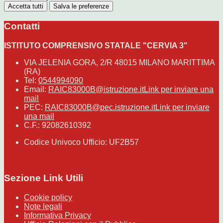
Accetta tutti
Salva le preferenze
Contatti
ISTITUTO COMPRENSIVO STATALE "CERVIA 3"
VIA JELENIA GORA, 2/R 48015 MILANO MARITTIMA
(RA)
Tel:
0544994090
Email:
RAIC83000B@istruzione.it
Link per inviare una
mail
PEC:
RAIC83000B@pec.istruzione.it
Link per inviare
una mail
C.F.: 92082610392
Codice Univoco Ufficio: UF2B57
Sezione Link Utili
Cookie policy
Note legali
Informativa Privacy