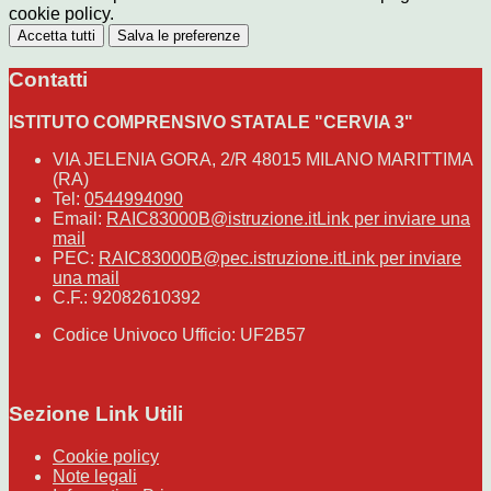
cookie policy.
Accetta tutti
Salva le preferenze
Contatti
ISTITUTO COMPRENSIVO STATALE "CERVIA 3"
VIA JELENIA GORA, 2/R 48015 MILANO MARITTIMA
(RA)
Tel:
0544994090
Email:
RAIC83000B@istruzione.it
Link per inviare una
mail
PEC:
RAIC83000B@pec.istruzione.it
Link per inviare
una mail
C.F.: 92082610392
Codice Univoco Ufficio: UF2B57
Sezione Link Utili
Cookie policy
Note legali