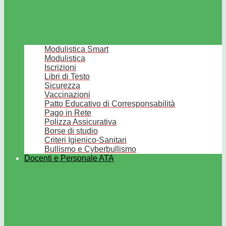
Modulistica Smart
Modulistica
Iscrizioni
Libri di Testo
Sicurezza
Vaccinazioni
Patto Educativo di Corresponsabilità
Pago in Rete
Polizza Assicurativa
Borse di studio
Criteri Igienico-Sanitari
Bullismo e Cyberbullismo
Docenti e Personale ATA