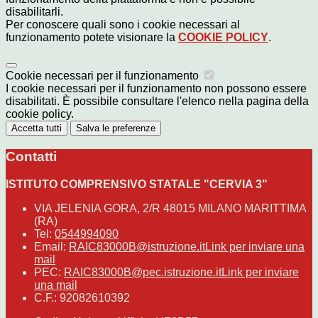
disabilitarli.
Per conoscere quali sono i cookie necessari al
funzionamento potete visionare la
COOKIE POLICY
.
Cookie necessari per il funzionamento
I cookie necessari per il funzionamento non possono essere
disabilitati. È possibile consultare l'elenco nella pagina della
cookie policy.
Accetta tutti
Salva le preferenze
Contatti
ISTITUTO COMPRENSIVO STATALE "CERVIA 3"
VIA JELENIA GORA, 2/R 48015 MILANO MARITTIMA
(RA)
Tel:
0544994090
Email:
RAIC83000B@istruzione.it
Link per inviare una
mail
PEC:
RAIC83000B@pec.istruzione.it
Link per inviare
una mail
C.F.: 92082610392