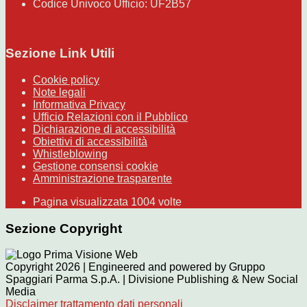
Codice Univoco Ufficio: UF2B57
Sezione Link Utili
Cookie policy
Note legali
Informativa Privacy
Ufficio Relazioni con il Pubblico
Dichiarazione di accessibilità
Obiettivi di accessibilità
Whistleblowing
Gestione consensi cookie
Amministrazione trasparente
Pagina visualizzata
1004
volte
Sezione Copyright
Copyright 2026 | Engineered and powered by Gruppo
Spaggiari Parma S.p.A. | Divisione Publishing & New Social
Media
Disclaimer trattamento dati personali