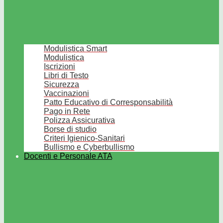
Modulistica Smart
Modulistica
Iscrizioni
Libri di Testo
Sicurezza
Vaccinazioni
Patto Educativo di Corresponsabilità
Pago in Rete
Polizza Assicurativa
Borse di studio
Criteri Igienico-Sanitari
Bullismo e Cyberbullismo
Docenti e Personale ATA