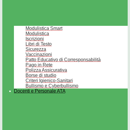
Modulistica Smart
Modulistica
Iscrizioni
Libri di Testo
Sicurezza
Vaccinazioni
Patto Educativo di Corresponsabilità
Pago in Rete
Polizza Assicurativa
Borse di studio
Criteri Igienico-Sanitari
Bullismo e Cyberbullismo
Docenti e Personale ATA