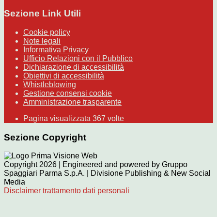
Sezione Link Utili
Cookie policy
Note legali
Informativa Privacy
Ufficio Relazioni con il Pubblico
Dichiarazione di accessibilità
Obiettivi di accessibilità
Whistleblowing
Gestione consensi cookie
Amministrazione trasparente
Pagina visualizzata
367
volte
Sezione Copyright
Copyright 2026 | Engineered and powered by Gruppo
Spaggiari Parma S.p.A. | Divisione Publishing & New Social
Media
Disclaimer trattamento dati personali