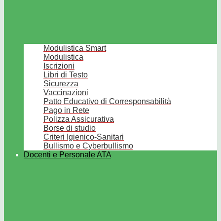
Modulistica Smart
Modulistica
Iscrizioni
Libri di Testo
Sicurezza
Vaccinazioni
Patto Educativo di Corresponsabilità
Pago in Rete
Polizza Assicurativa
Borse di studio
Criteri Igienico-Sanitari
Bullismo e Cyberbullismo
Docenti e Personale ATA