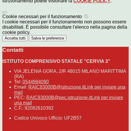
funzionamento potete visionare la
COOKIE POLICY
.
Cookie necessari per il funzionamento
I cookie necessari per il funzionamento non possono essere
disabilitati. È possibile consultare l'elenco nella pagina della
cookie policy.
Accetta tutti
Salva le preferenze
Contatti
ISTITUTO COMPRENSIVO STATALE "CERVIA 3"
VIA JELENIA GORA, 2/R 48015 MILANO MARITTIMA
(RA)
Tel:
0544994090
Email:
RAIC83000B@istruzione.it
Link per inviare una
mail
PEC:
RAIC83000B@pec.istruzione.it
Link per inviare
una mail
C.F.: 92082610392
Codice Univoco Ufficio: UF2B57