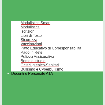
Modulistica Smart
Modulistica
Iscrizioni
Libri di Testo
Sicurezza
Vaccinazioni
Patto Educativo di Corresponsabilità
Pago in Rete
Polizza Assicurativa
Borse di studio
Criteri Igienico-Sanitari
Bullismo e Cyberbullismo
Docenti e Personale ATA