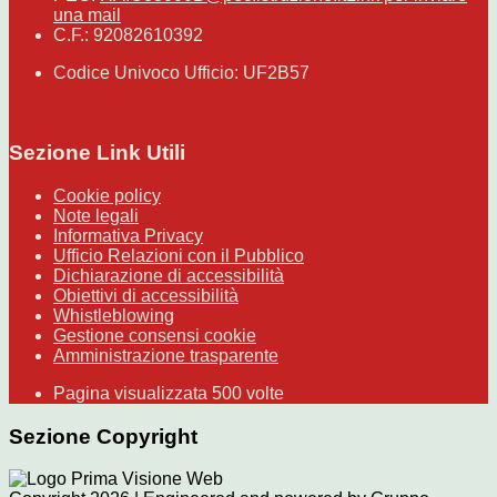
una mail
C.F.: 92082610392
Codice Univoco Ufficio: UF2B57
Sezione Link Utili
Cookie policy
Note legali
Informativa Privacy
Ufficio Relazioni con il Pubblico
Dichiarazione di accessibilità
Obiettivi di accessibilità
Whistleblowing
Gestione consensi cookie
Amministrazione trasparente
Pagina visualizzata
500
volte
Sezione Copyright