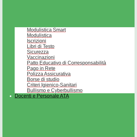
Modulistica Smart
Modulistica
Iscrizioni
Libri di Testo
Sicurezza
Vaccinazioni
Patto Educativo di Corresponsabilità
Pago in Rete
Polizza Assicurativa
Borse di studio
Criteri Igienico-Sanitari
Bullismo e Cyberbullismo
Docenti e Personale ATA