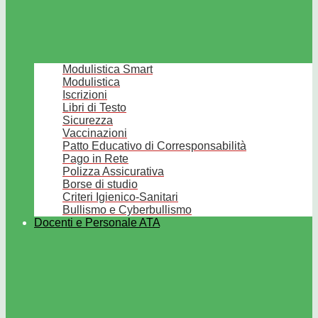
Modulistica Smart
Modulistica
Iscrizioni
Libri di Testo
Sicurezza
Vaccinazioni
Patto Educativo di Corresponsabilità
Pago in Rete
Polizza Assicurativa
Borse di studio
Criteri Igienico-Sanitari
Bullismo e Cyberbullismo
Docenti e Personale ATA