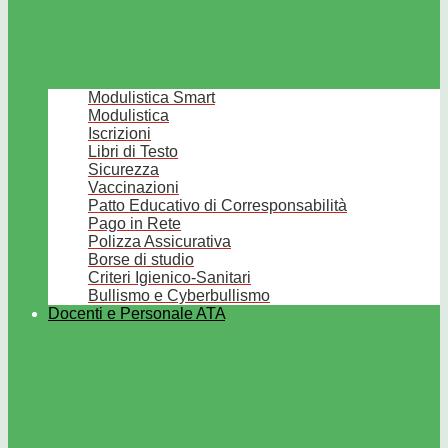
Modulistica Smart
Modulistica
Iscrizioni
Libri di Testo
Sicurezza
Vaccinazioni
Patto Educativo di Corresponsabilità
Pago in Rete
Polizza Assicurativa
Borse di studio
Criteri Igienico-Sanitari
Bullismo e Cyberbullismo
Docenti e Personale ATA