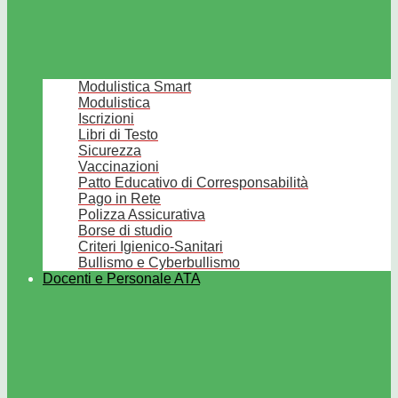
Modulistica Smart
Modulistica
Iscrizioni
Libri di Testo
Sicurezza
Vaccinazioni
Patto Educativo di Corresponsabilità
Pago in Rete
Polizza Assicurativa
Borse di studio
Criteri Igienico-Sanitari
Bullismo e Cyberbullismo
Docenti e Personale ATA