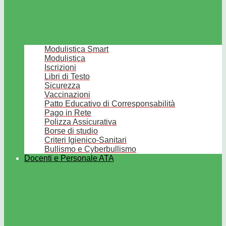
Modulistica Smart
Modulistica
Iscrizioni
Libri di Testo
Sicurezza
Vaccinazioni
Patto Educativo di Corresponsabilità
Pago in Rete
Polizza Assicurativa
Borse di studio
Criteri Igienico-Sanitari
Bullismo e Cyberbullismo
Docenti e Personale ATA