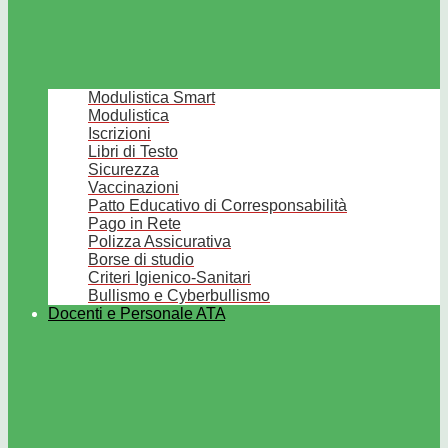
Modulistica Smart
Modulistica
Iscrizioni
Libri di Testo
Sicurezza
Vaccinazioni
Patto Educativo di Corresponsabilità
Pago in Rete
Polizza Assicurativa
Borse di studio
Criteri Igienico-Sanitari
Bullismo e Cyberbullismo
Docenti e Personale ATA