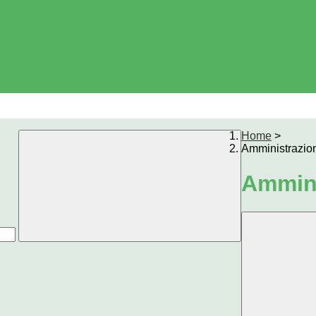
Home
>
Amministrazio
Ammini