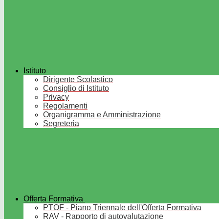
Istituto
Dirigente Scolastico
Consiglio di Istituto
Privacy
Regolamenti
Organigramma e Amministrazione
Segreteria
Offerta Formativa
PTOF - Piano Triennale dell'Offerta Formativa
RAV - Rapporto di autovalutazione