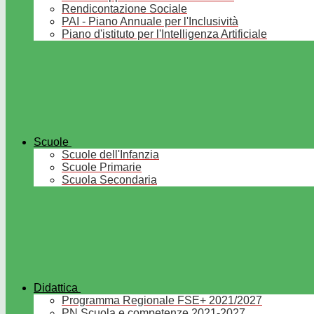
Rendicontazione Sociale
PAI - Piano Annuale per l'Inclusività
Piano d'istituto per l'Intelligenza Artificiale
Scuole
Scuole dell'Infanzia
Scuole Primarie
Scuola Secondaria
Didattica
Programma Regionale FSE+ 2021/2027
PN Scuola e competenze 2021-2027