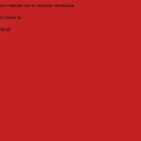
izzo indicato con le istruzioni necessarie.
rd tramite la
Login Spaggiari
nica!