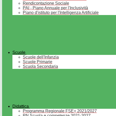
Rendicontazione Sociale
PAI - Piano Annuale per l'Inclusività
Piano d'istituto per l'Intelligenza Artificiale
Scuole
Scuole dell'Infanzia
Scuole Primarie
Scuola Secondaria
Didattica
Programma Regionale FSE+ 2021/2027
PN Scuola e competenze 2021-2027