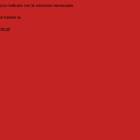
izzo indicato con le istruzioni necessarie.
rd tramite la
Login Spaggiari
nica!