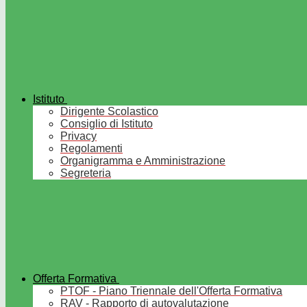
Istituto
Dirigente Scolastico
Consiglio di Istituto
Privacy
Regolamenti
Organigramma e Amministrazione
Segreteria
Offerta Formativa
PTOF - Piano Triennale dell'Offerta Formativa
RAV - Rapporto di autovalutazione