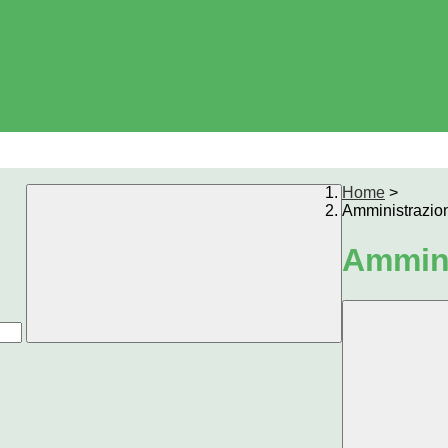
Home
>
Amministrazio
Ammini