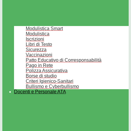
Modulistica Smart
Modulistica
Iscrizioni
Libri di Testo
Sicurezza
Vaccinazioni
Patto Educativo di Corresponsabilità
Pago in Rete
Polizza Assicurativa
Borse di studio
Criteri Igienico-Sanitari
Bullismo e Cyberbullismo
Docenti e Personale ATA