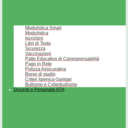
Modulistica Smart
Modulistica
Iscrizioni
Libri di Testo
Sicurezza
Vaccinazioni
Patto Educativo di Corresponsabilità
Pago in Rete
Polizza Assicurativa
Borse di studio
Criteri Igienico-Sanitari
Bullismo e Cyberbullismo
Docenti e Personale ATA