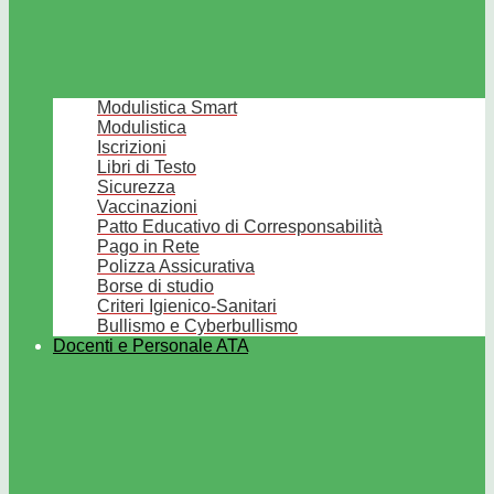
Modulistica Smart
Modulistica
Iscrizioni
Libri di Testo
Sicurezza
Vaccinazioni
Patto Educativo di Corresponsabilità
Pago in Rete
Polizza Assicurativa
Borse di studio
Criteri Igienico-Sanitari
Bullismo e Cyberbullismo
Docenti e Personale ATA