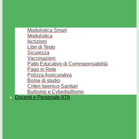
Modulistica Smart
Modulistica
Iscrizioni
Libri di Testo
Sicurezza
Vaccinazioni
Patto Educativo di Corresponsabilità
Pago in Rete
Polizza Assicurativa
Borse di studio
Criteri Igienico-Sanitari
Bullismo e Cyberbullismo
Docenti e Personale ATA