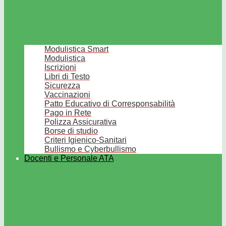
Modulistica Smart
Modulistica
Iscrizioni
Libri di Testo
Sicurezza
Vaccinazioni
Patto Educativo di Corresponsabilità
Pago in Rete
Polizza Assicurativa
Borse di studio
Criteri Igienico-Sanitari
Bullismo e Cyberbullismo
Docenti e Personale ATA