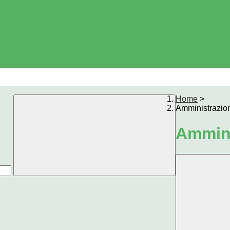
Home
>
Amministrazio
Ammini