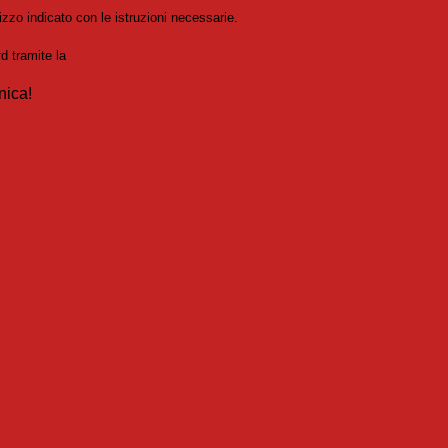
izzo indicato con le istruzioni necessarie.
rd tramite la
Login Spaggiari
nica!