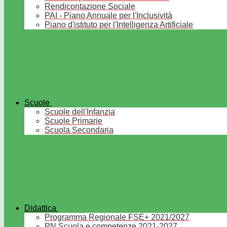
Rendicontazione Sociale
PAI - Piano Annuale per l'Inclusività
Piano d'istituto per l'Intelligenza Artificiale
Scuole
Scuole dell'Infanzia
Scuole Primarie
Scuola Secondaria
Didattica
Programma Regionale FSE+ 2021/2027
PN Scuola e competenze 2021-2027