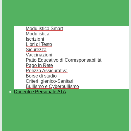
Modulistica Smart
Modulistica
Iscrizioni
Libri di Testo
Sicurezza
Vaccinazioni
Patto Educativo di Corresponsabilità
Pago in Rete
Polizza Assicurativa
Borse di studio
Criteri Igienico-Sanitari
Bullismo e Cyberbullismo
Docenti e Personale ATA