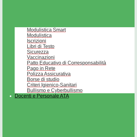
Modulistica Smart
Modulistica
Iscrizioni
Libri di Testo
Sicurezza
Vaccinazioni
Patto Educativo di Corresponsabilità
Pago in Rete
Polizza Assicurativa
Borse di studio
Criteri Igienico-Sanitari
Bullismo e Cyberbullismo
Docenti e Personale ATA