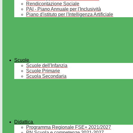
Rendicontazione Sociale
PAI - Piano Annuale per l'Inclusività
Piano d'istituto per l'Intelligenza Artificiale
Scuole
Scuole dell'Infanzia
Scuole Primarie
Scuola Secondaria
Didattica
Programma Regionale FSE+ 2021/2027
PN Scuola e competenze 2021-2027