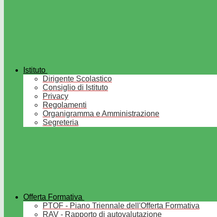
Istituto
Dirigente Scolastico
Consiglio di Istituto
Privacy
Regolamenti
Organigramma e Amministrazione
Segreteria
Offerta Formativa
PTOF - Piano Triennale dell'Offerta Formativa
RAV - Rapporto di autovalutazione