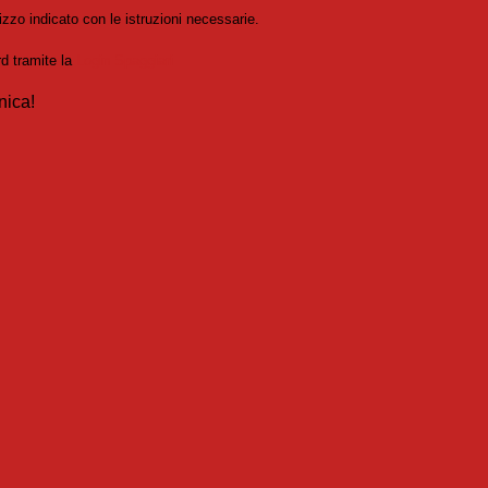
izzo indicato con le istruzioni necessarie.
rd tramite la
Login Spaggiari
nica!