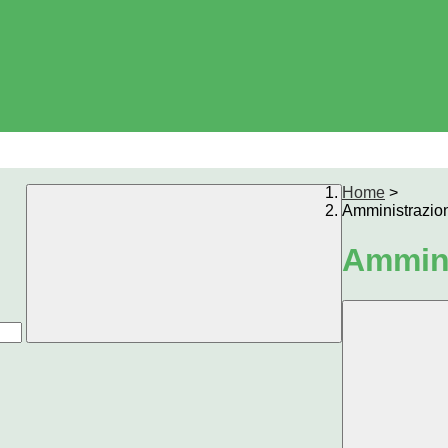
Home
>
Amministrazio
Ammini