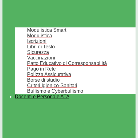
Modulistica Smart
Modulistica
Iscrizioni
Libri di Testo
Sicurezza
Vaccinazioni
Patto Educativo di Corresponsabilità
Pago in Rete
Polizza Assicurativa
Borse di studio
Criteri Igienico-Sanitari
Bullismo e Cyberbullismo
Docenti e Personale ATA