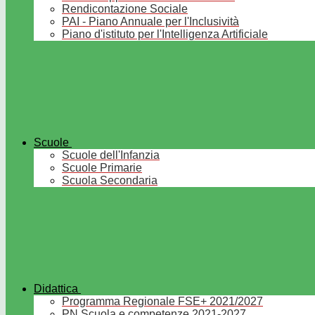
Rendicontazione Sociale
PAI - Piano Annuale per l'Inclusività
Piano d'istituto per l'Intelligenza Artificiale
Scuole
Scuole dell'Infanzia
Scuole Primarie
Scuola Secondaria
Didattica
Programma Regionale FSE+ 2021/2027
PN Scuola e competenze 2021-2027