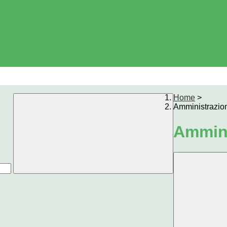
Home
>
Amministrazio
Ammini