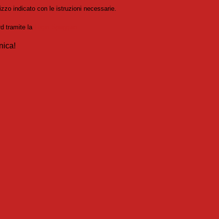
izzo indicato con le istruzioni necessarie.
rd tramite la
Login Spaggiari
nica!