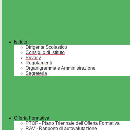
Istituto
Dirigente Scolastico
Consiglio di Istituto
Privacy
Regolamenti
Organigramma e Amministrazione
Segreteria
Offerta Formativa
PTOF - Piano Triennale dell'Offerta Formativa
RAV - Rapporto di autovalutazione