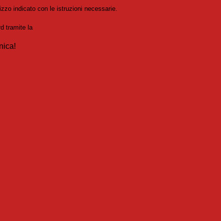
izzo indicato con le istruzioni necessarie.
rd tramite la
Login Spaggiari
nica!