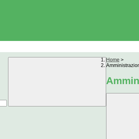
Home
>
Amministrazio
Ammini