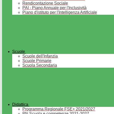
Rendicontazione Sociale
PAI - Piano Annuale per l'Inclusività
Piano d'istituto per l'Intelligenza Artificiale
Scuole
Scuole dell'Infanzia
Scuole Primarie
Scuola Secondaria
Didattica
Programma Regionale FSE+ 2021/2027
PN Scuola e competenze 2021-2027