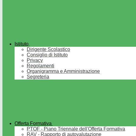
Istituto
Dirigente Scolastico
Consiglio di Istituto
Privacy
Regolamenti
Organigramma e Amministrazione
Segreteria
Offerta Formativa
PTOF - Piano Triennale dell'Offerta Formativa
RAV - Rapporto di autovalutazione