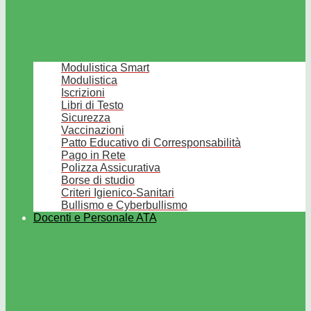
Modulistica Smart
Modulistica
Iscrizioni
Libri di Testo
Sicurezza
Vaccinazioni
Patto Educativo di Corresponsabilità
Pago in Rete
Polizza Assicurativa
Borse di studio
Criteri Igienico-Sanitari
Bullismo e Cyberbullismo
Docenti e Personale ATA