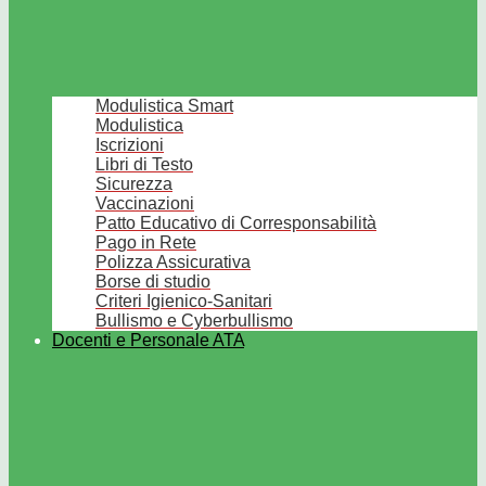
Modulistica Smart
Modulistica
Iscrizioni
Libri di Testo
Sicurezza
Vaccinazioni
Patto Educativo di Corresponsabilità
Pago in Rete
Polizza Assicurativa
Borse di studio
Criteri Igienico-Sanitari
Bullismo e Cyberbullismo
Docenti e Personale ATA