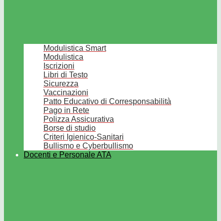
Modulistica Smart
Modulistica
Iscrizioni
Libri di Testo
Sicurezza
Vaccinazioni
Patto Educativo di Corresponsabilità
Pago in Rete
Polizza Assicurativa
Borse di studio
Criteri Igienico-Sanitari
Bullismo e Cyberbullismo
Docenti e Personale ATA