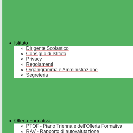
Istituto
Dirigente Scolastico
Consiglio di Istituto
Privacy
Regolamenti
Organigramma e Amministrazione
Segreteria
Offerta Formativa
PTOF - Piano Triennale dell'Offerta Formativa
RAV - Rapporto di autovalutazione