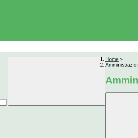
Home
>
Amministrazio
Ammini