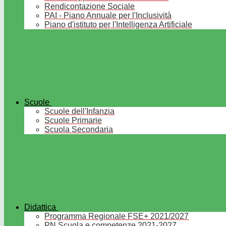
Rendicontazione Sociale
PAI - Piano Annuale per l'Inclusività
Piano d'istituto per l'Intelligenza Artificiale
Scuole
Scuole dell'Infanzia
Scuole Primarie
Scuola Secondaria
Didattica
Programma Regionale FSE+ 2021/2027
PN Scuola e competenze 2021-2027