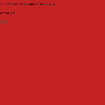
izzo indicato con le istruzioni necessarie.
rd tramite la
Login Spaggiari
nica!