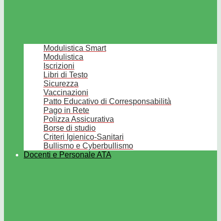
Modulistica Smart
Modulistica
Iscrizioni
Libri di Testo
Sicurezza
Vaccinazioni
Patto Educativo di Corresponsabilità
Pago in Rete
Polizza Assicurativa
Borse di studio
Criteri Igienico-Sanitari
Bullismo e Cyberbullismo
Docenti e Personale ATA