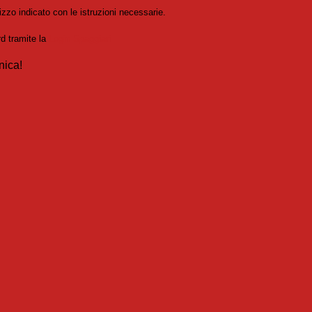
izzo indicato con le istruzioni necessarie.
rd tramite la
Login Spaggiari
nica!