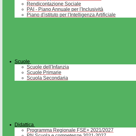
Rendicontazione Sociale
PAI - Piano Annuale per l'Inclusività
Piano d'istituto per l'Intelligenza Artificiale
Scuole
Scuole dell'Infanzia
Scuole Primarie
Scuola Secondaria
Didattica
Programma Regionale FSE+ 2021/2027
PN Scuola e competenze 2021-2027