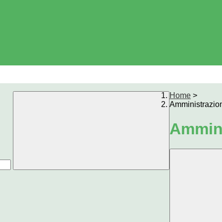
Home
>
Amministrazio
Ammini