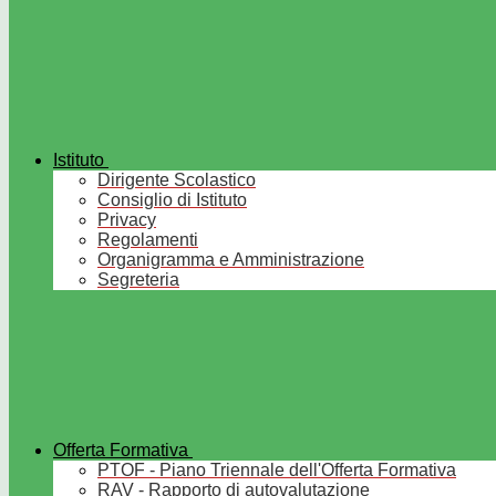
Istituto
Dirigente Scolastico
Consiglio di Istituto
Privacy
Regolamenti
Organigramma e Amministrazione
Segreteria
Offerta Formativa
PTOF - Piano Triennale dell'Offerta Formativa
RAV - Rapporto di autovalutazione