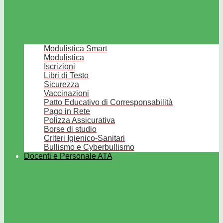
Modulistica Smart
Modulistica
Iscrizioni
Libri di Testo
Sicurezza
Vaccinazioni
Patto Educativo di Corresponsabilità
Pago in Rete
Polizza Assicurativa
Borse di studio
Criteri Igienico-Sanitari
Bullismo e Cyberbullismo
Docenti e Personale ATA